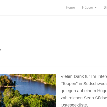
Home
Häuser
Bi
!
Vielen Dank für Ihr Int
“Toppen” in Südschwed
gelegen auf einem Hügel
zahlreichen Seen Südsc
Osteseeküste.