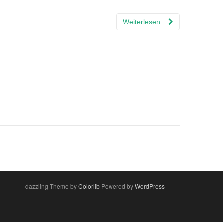
Weiterlesen...
dazzling Theme by
Colorlib
Powered by
WordPress